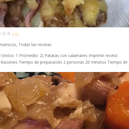
2 (1)
mariscos
,
Todas las recetas
a! (Votos: 1 Promedio: 2) Patatas con calamares Imprimir receta
e Raciones Tiempo de preparación 2 personas 20 minutos Tiempo de