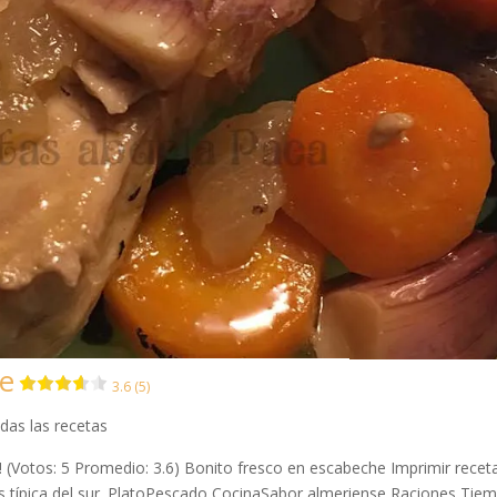
he
3.6 (5)
das las recetas
a! (Votos: 5 Promedio: 3.6) Bonito fresco en escabeche Imprimir recet
s típica del sur. PlatoPescado CocinaSabor almeriense Raciones Tie