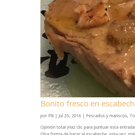
Bonito fresco en escabec
por
Pili
|
Jul 25, 2016
|
Pescados y mariscos
,
To
Opinión total ¡Haz clic para puntuar esta entrad
Otra forma de hacer el escabeche, esta vez, má