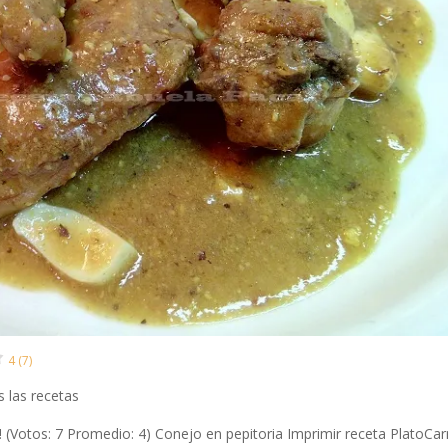
4 (7)
 las recetas
a! (Votos: 7 Promedio: 4) Conejo en pepitoria Imprimir receta PlatoCa