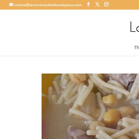
cocina@lasrecetasdelabuelapaca.com
T