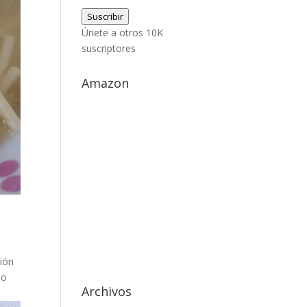
de
Suscribir
correo
Únete a otros 10K
electrónico
suscriptores
Amazon
ción
po
Archivos