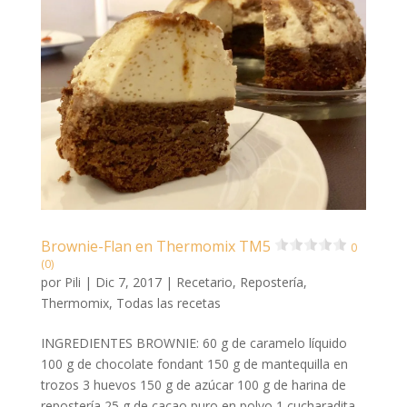
Brownie-Flan en Thermomix TM5
0
(0)
por
Pili
|
Dic 7, 2017
|
Recetario
,
Repostería
,
Thermomix
,
Todas las recetas
INGREDIENTES BROWNIE: 60 g de caramelo líquido
100 g de chocolate fondant 150 g de mantequilla en
trozos 3 huevos 150 g de azúcar 100 g de harina de
repostería 25 g de cacao puro en polvo 1 cucharadita