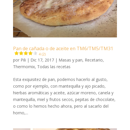
Pan de cañada o de aceite en TM6/TM5/TM31
4 (2)
por
Pili
|
Dic 17, 2017
|
Masas y pan
,
Recetario
,
Thermomix
,
Todas las recetas
Esta exquisitez de pan, podemos hacerlo al gusto,
como por ejemplo, con mantequilla y ajo picado,
hierbas aromáticas y aceite, azúcar moreno, canela y
mantequilla, miel y frutos secos, pepitas de chocolate,
o como lo hemos hecho ahora, pero al sacarlo del
horno,...