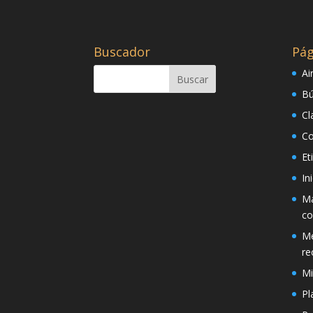
Buscador
Pág
Ai
Bú
Cl
Co
Et
In
Má
co
Mé
re
Mi
Pl