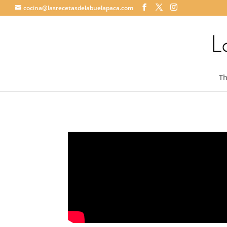
cocina@lasrecetasdelabuelapaca.com
T