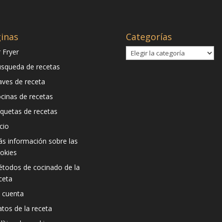
inas
Categorías
Categorías
r Fryer
squeda de recetas
aves de receta
cinas de recetas
iquetas de recetas
icio
s información sobre las
okies
todos de cocinado de la
ceta
 cuenta
atos de la receta