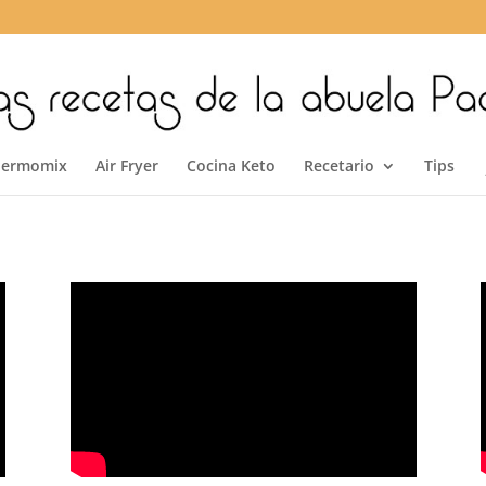
hermomix
Air Fryer
Cocina Keto
Recetario
Tips