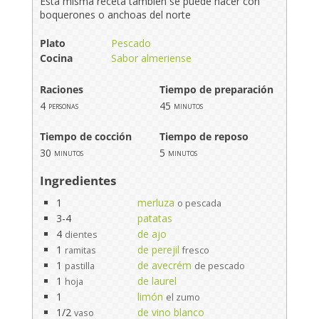
Esta misma receta también se puede hacer con
boquerones o anchoas del norte
Plato
Pescado
Cocina
Sabor almeriense
Raciones
Tiempo de preparación
4
45
personas
minutos
Tiempo de cocción
Tiempo de reposo
30
5
minutos
minutos
Ingredientes
1
merluza
o pescada
3-4
patatas
4
de ajo
dientes
1
de perejil
ramitas
fresco
1
de avecrém
pastilla
de pescado
1
de laurel
hoja
1
limón
el zumo
1/2
de vino blanco
vaso