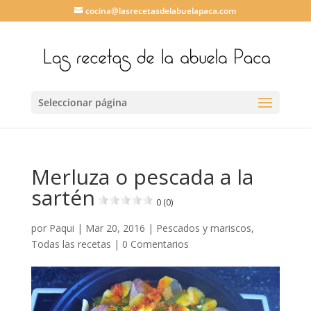
cocina@lasrecetasdelabuelapaca.com
Seleccionar página
Merluza o pescada a la
sartén
0 (0)
por
Paqui
|
Mar 20, 2016
|
Pescados y mariscos
,
Todas las recetas
|
0 Comentarios