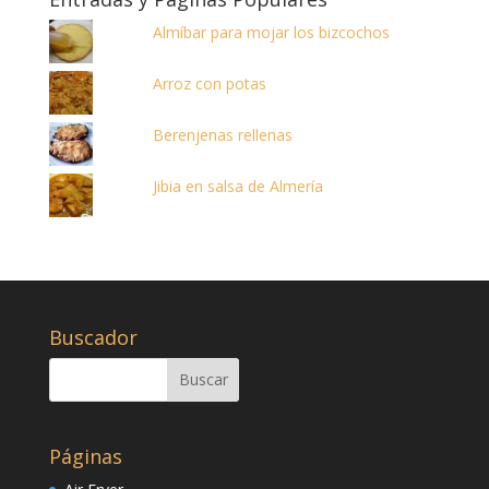
Almíbar para mojar los bizcochos
Arroz con potas
Berenjenas rellenas
Jibia en salsa de Almería
Buscador
Páginas