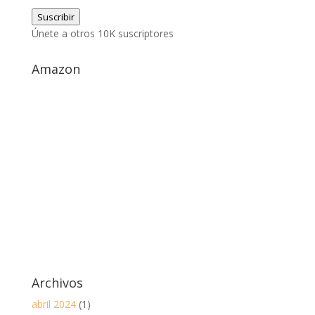
de
Suscribir
correo
Únete a otros 10K suscriptores
electrónico
Amazon
Archivos
abril 2024
(1)