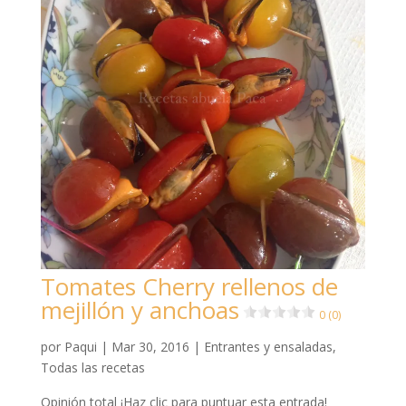
Tomates Cherry rellenos de
mejillón y anchoas
0 (0)
por
Paqui
|
Mar 30, 2016
|
Entrantes y ensaladas
,
Todas las recetas
Opinión total ¡Haz clic para puntuar esta entrada!