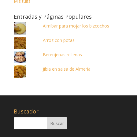
Mis tuits
Entradas y Páginas Populares
Almíbar para mojar los bizcochos
Arroz con potas
Berenjenas rellenas
Jibia en salsa de Almería
Buscador