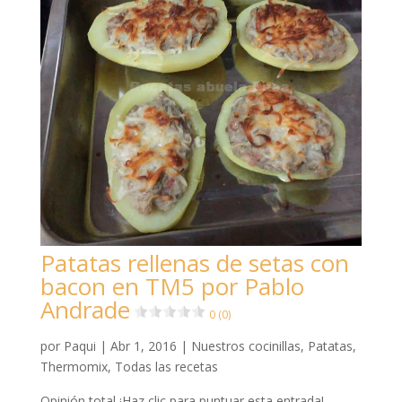
Patatas rellenas de setas con
bacon en TM5 por Pablo
Andrade
0 (0)
por
Paqui
|
Abr 1, 2016
|
Nuestros cocinillas
,
Patatas
,
Thermomix
,
Todas las recetas
Opinión total ¡Haz clic para puntuar esta entrada!