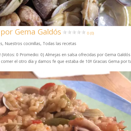
s por Gema Galdós
0 (0)
as
,
Nuestros cocinillas
,
Todas las recetas
da! (Votos: 0 Promedio: 0) Almejas en salsa ofrecidas por Gema Galdós
s comer el otro día y damos fe que estaba de 10!! Gracias Gema por t