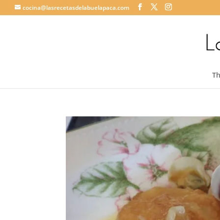
cocina@lasrecetasdelabuelapaca.com
T