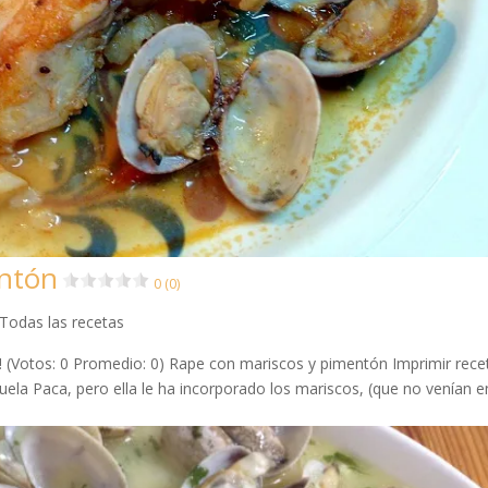
entón
0 (0)
Todas las recetas
da! (Votos: 0 Promedio: 0) Rape con mariscos y pimentón Imprimir rece
buela Paca, pero ella le ha incorporado los mariscos, (que no venían e