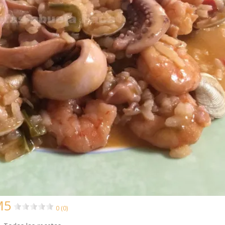
M5
0 (0)