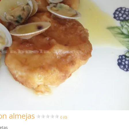
con almejas
0 (0)
cetas