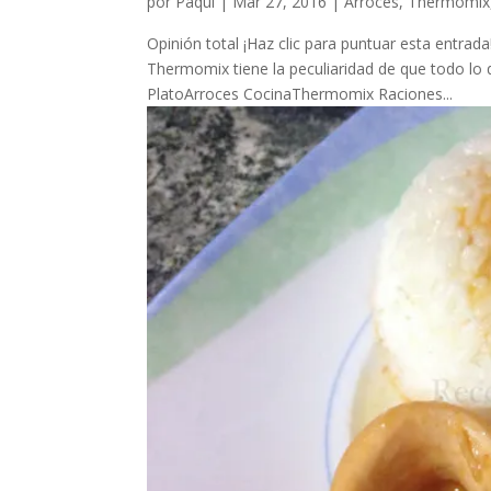
por
Paqui
|
Mar 27, 2016
|
Arroces
,
Thermomix
Opinión total ¡Haz clic para puntuar esta entra
Thermomix tiene la peculiaridad de que todo l
PlatoArroces CocinaThermomix Raciones...