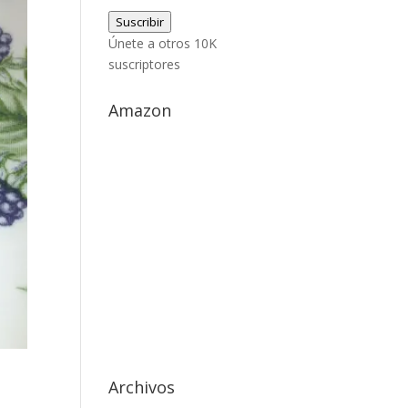
de
Suscribir
correo
Únete a otros 10K
electrónico
suscriptores
Amazon
Archivos