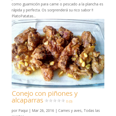
como guarnición para carne o pescado a la plancha es
rápida y perfecta. Os sorprenderá su rico sabor !!
PlatoPatatas...
Conejo con piñones y
alcaparras
0 (0)
por
Paqui
|
Mar 26, 2016
|
Carnes y aves
,
Todas las