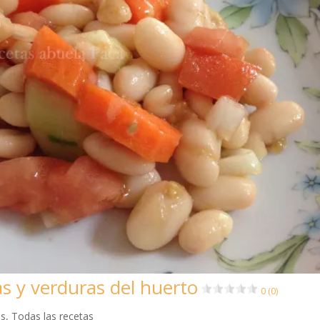
s y verduras del huerto
0 (0)
as
,
Todas las recetas