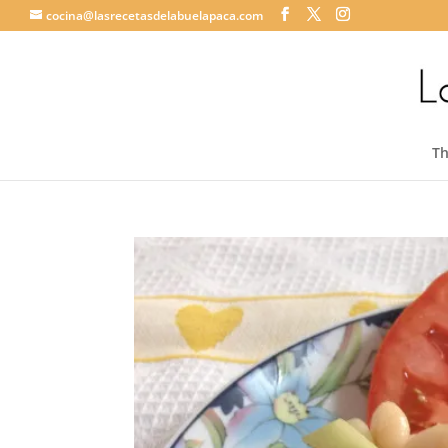
cocina@lasrecetasdelabuelapaca.com
T