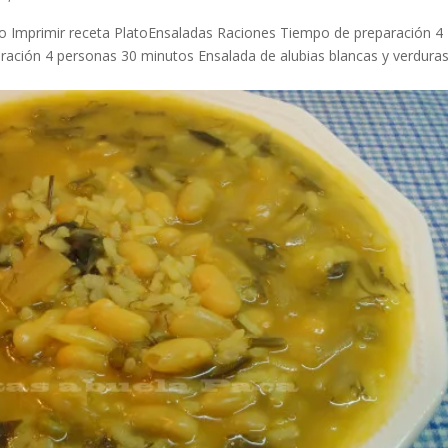
rto Imprimir receta PlatoEnsaladas Raciones Tiempo de preparación 4
ación 4 personas 30 minutos Ensalada de alubias blancas y verduras