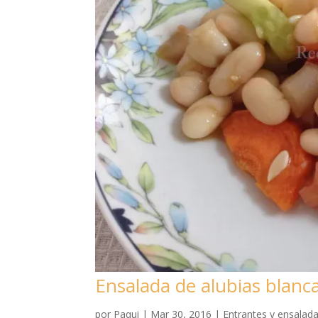
Ensalada de alubias blanca
por
Paqui
|
Mar 30, 2016
|
Entrantes y ensalad