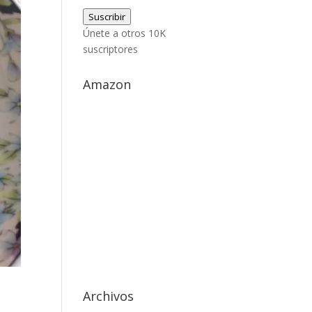
de
Suscribir
correo
Únete a otros 10K
electrónico
suscriptores
Amazon
Archivos