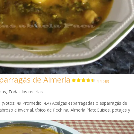
parragás de Almería
4.4 (49)
opas
,
Todas las recetas
da! (Votos: 49 Promedio: 4.4) Acelgas esparragadas o esparragás de
broso e invernal, típico de Pechina, Almería PlatoGuisos, potajes y