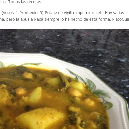
opas
,
Todas las recetas
! (Votos: 1 Promedio: 5) Potaje de vigilia Imprimir receta Hay varias
sma, pero la abuela Paca siempre lo ha hecho de esta forma. PlatoGui