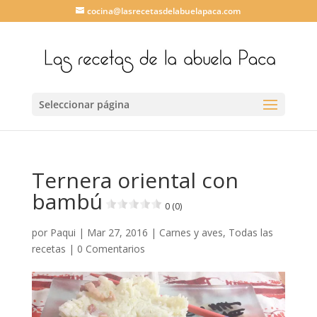
cocina@lasrecetasdelabuelapaca.com
Seleccionar página
Ternera oriental con
bambú
0 (0)
por
Paqui
|
Mar 27, 2016
|
Carnes y aves
,
Todas las
recetas
|
0 Comentarios