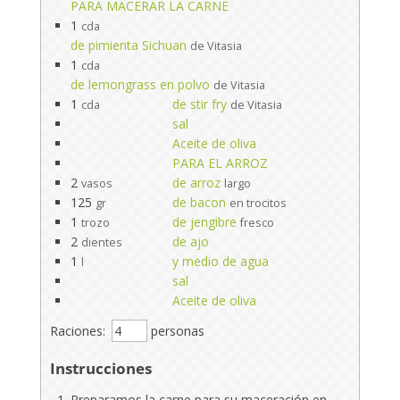
PARA MACERAR LA CARNE
1
cda
de pimienta Sichuan
de Vitasia
1
cda
de lemongrass en polvo
de Vitasia
1
de stir fry
cda
de Vitasia
sal
Aceite de oliva
PARA EL ARROZ
2
de arroz
vasos
largo
125
de bacon
gr
en trocitos
1
de jengibre
trozo
fresco
2
de ajo
dientes
1
y medio de agua
l
sal
Aceite de oliva
Raciones:
personas
Instrucciones
Preparamos la carne para su maceración en