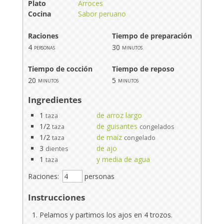
Plato
Arroces
Cocina
Sabor peruano
Raciones
Tiempo de preparación
4
30
personas
minutos
Tiempo de cocción
Tiempo de reposo
20
5
minutos
minutos
Ingredientes
1
de arroz largo
taza
1/2
de guisantes
taza
congelados
1/2
de maíz
taza
congelado
3
de ajo
dientes
1
y media de agua
taza
Raciones:
personas
Instrucciones
Pelamos y partimos los ajos en 4 trozos.