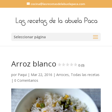
cocina@lasrecetasdelabuelapaca.com
Seleccionar página
Arroz blanco
0 (0)
por
Paqui
|
Mar 22, 2016
|
Arroces
,
Todas las recetas
|
0 Comentarios