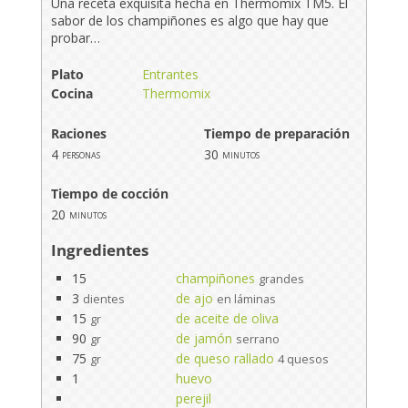
Una receta exquisita hecha en Thermomix TM5. El
sabor de los champiñones es algo que hay que
probar…
Plato
Entrantes
Cocina
Thermomix
Raciones
Tiempo de preparación
4
30
personas
minutos
Tiempo de cocción
20
minutos
Ingredientes
15
champiñones
grandes
3
de ajo
dientes
en láminas
15
de aceite de oliva
gr
90
de jamón
gr
serrano
75
de queso rallado
gr
4 quesos
1
huevo
perejil