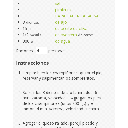
sal
pimienta
PARA HACER LA SALSA
3
de ajo
dientes
15
de aceite de oliva
gr
1/2
de avecrém
pastilla
de carne
300
de agua
gr
Raciones:
personas
Instrucciones
Limpiar bien los champiñones, quitar el pie,
reservar y salpimentar los sombreritos.
Sofreír los 3 dientes de ajo laminados, 6
min. Varoma, velocidad 1. Agregar los pies
de los champiñones (unos 200 gr.) y el
jamón. 4 min. Varoma, velocidad cuchara.
Agregar el queso rallado, perejil picado y