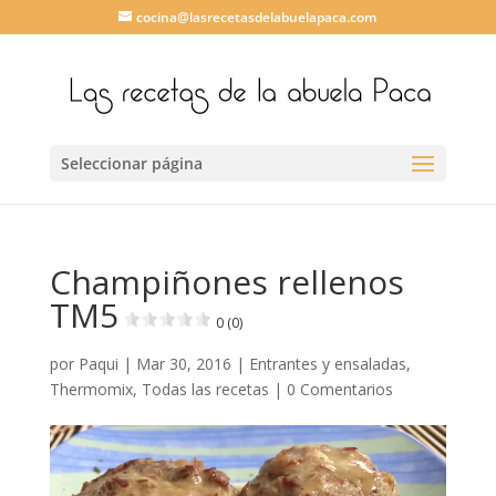
cocina@lasrecetasdelabuelapaca.com
Seleccionar página
Champiñones rellenos
TM5
0 (0)
por
Paqui
|
Mar 30, 2016
|
Entrantes y ensaladas
,
Thermomix
,
Todas las recetas
|
0 Comentarios