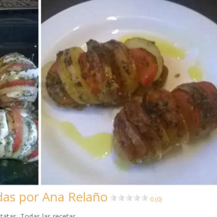
das por Ana Relaño
0 (0)
tatas
,
Todas las recetas