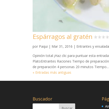
Espárragos al gratén
por
Paqui
|
Mar 31, 2016
|
Entrantes y ensalad
Opinión total ¡Haz clic para puntuar esta entrad
PlatoEntrantes Raciones Tiempo de preparació
de preparación 4 personas 20 minutos Tiempo...
« Entradas más antiguas
Buscador
Pág
Ai