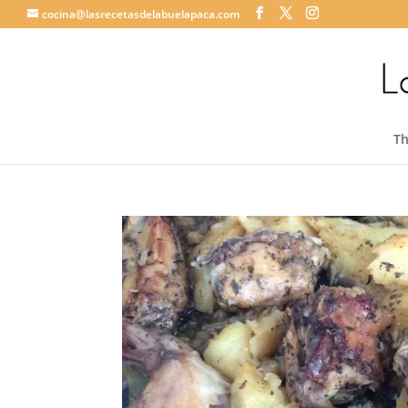
cocina@lasrecetasdelabuelapaca.com
T