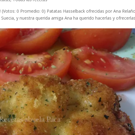
a! (Votos: 0 Promedio: 0) Patatas Hasselback ofrecidas por Ana Relañ
e Suecia, y nuestra querida amiga Ana ha querido hacerlas y ofrecerlas