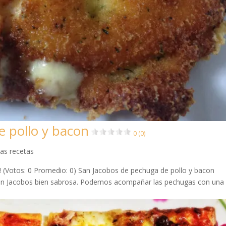
e pollo y bacon
0 (0)
as recetas
da! (Votos: 0 Promedio: 0) San Jacobos de pechuga de pollo y bacon
San Jacobos bien sabrosa. Podemos acompañar las pechugas con una