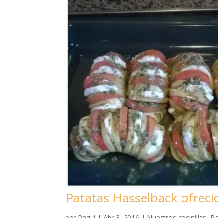
Patatas Hasselback ofreci
por
Paqui
|
Abr 3, 2016
|
Nuestros cocinillas
,
Pa