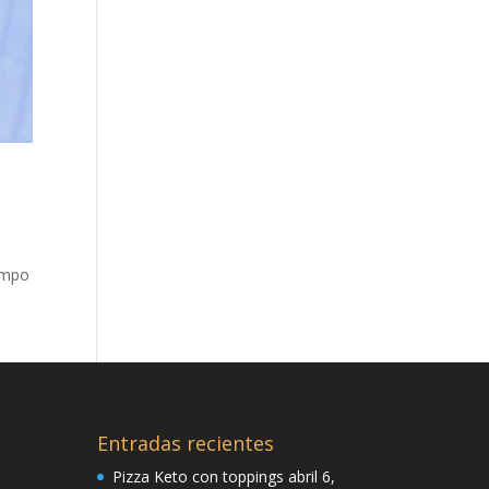
empo
Entradas recientes
Pizza Keto con toppings
abril 6,