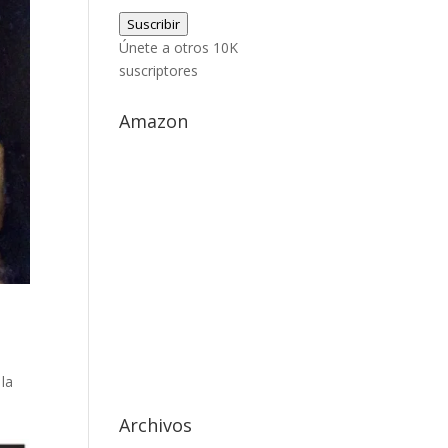
de
Suscribir
correo
Únete a otros 10K
electrónico
suscriptores
Amazon
la
Archivos