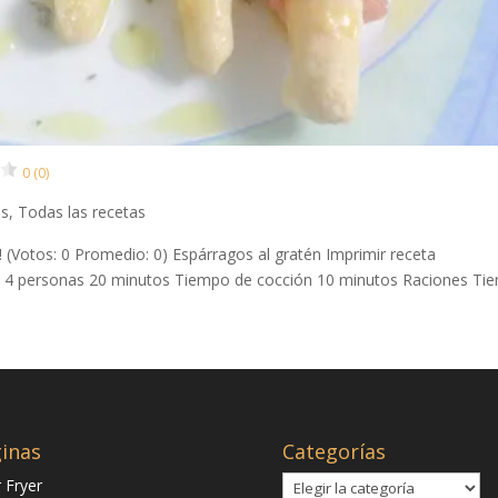
0 (0)
as
,
Todas las recetas
a! (Votos: 0 Promedio: 0) Espárragos al gratén Imprimir receta
n 4 personas 20 minutos Tiempo de cocción 10 minutos Raciones Ti
inas
Categorías
Categorías
r Fryer