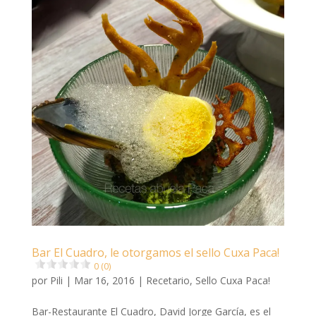
Bar El Cuadro, le otorgamos el sello Cuxa Paca!
0 (0)
por
Pili
|
Mar 16, 2016
|
Recetario
,
Sello Cuxa Paca!
Bar-Restaurante El Cuadro, David Jorge García, es el