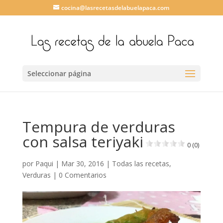
cocina@lasrecetasdelabuelapaca.com
Seleccionar página
Tempura de verduras
con salsa teriyaki
0 (0)
por
Paqui
|
Mar 30, 2016
|
Todas las recetas
,
Verduras
|
0 Comentarios