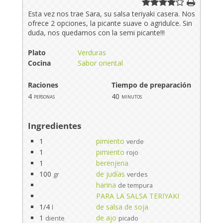
Esta vez nos trae Sara, su salsa teriyaki casera. Nos
ofrece 2 opciones, la picante suave o agridulce. Sin
duda, nos quedamos con la semi picante!!!
Plato
Verduras
Cocina
Sabor oriental
Raciones
Tiempo de preparación
4
40
personas
minutos
Ingredientes
1
pimiento
verde
1
pimiento
rojo
1
berenjena
100
de judías
gr
verdes
harina
de tempura
PARA LA SALSA TERIYAKI
1/4
de salsa de soja
l
1
de ajo
diente
picado