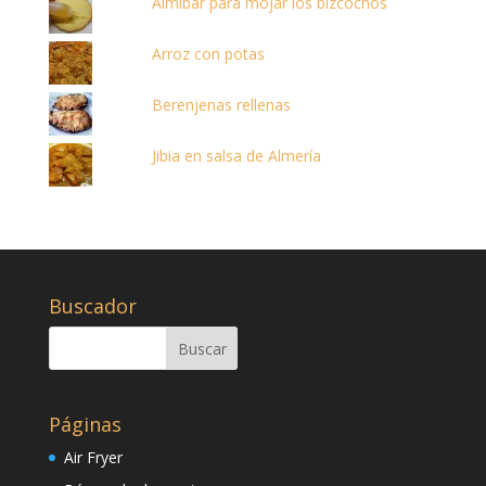
Almíbar para mojar los bizcochos
Arroz con potas
Berenjenas rellenas
Jibia en salsa de Almería
Buscador
Páginas
Air Fryer