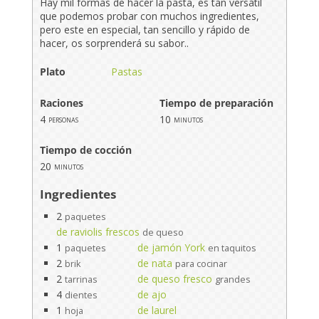
Hay mil formas de hacer la pasta, es tan versátil
que podemos probar con muchos ingredientes,
pero este en especial, tan sencillo y rápido de
hacer, os sorprenderá su sabor..
Plato
Pastas
Raciones
Tiempo de preparación
4
10
personas
minutos
Tiempo de cocción
20
minutos
Ingredientes
2
paquetes
de raviolis frescos
de queso
1
de jamón York
paquetes
en taquitos
2
de nata
brik
para cocinar
2
de queso fresco
tarrinas
grandes
4
de ajo
dientes
1
de laurel
hoja