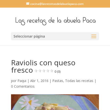
cocina@lasrecetasdelabuelapaca.com
Seleccionar página
Raviolis con queso
fresco
0 (0)
por
Paqui
|
Abr 1, 2016
|
Pastas
,
Todas las recetas
|
0 Comentarios