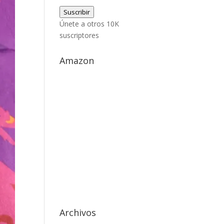
de
Suscribir
correo
Únete a otros 10K
electrónico
suscriptores
Amazon
Archivos