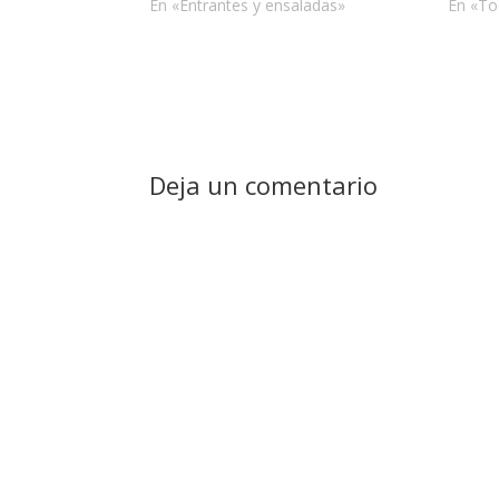
En «Entrantes y ensaladas»
En «To
Deja un comentario