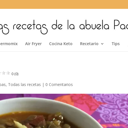
hermomix
Air Fryer
Cocina Keto
Recetario
Tips
0 (0)
opas
,
Todas las recetas
|
0 Comentarios