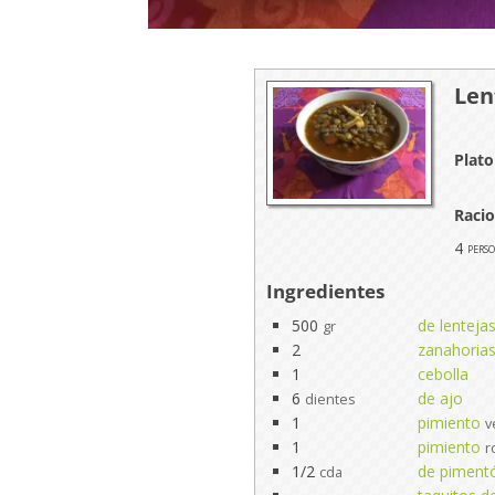
Len
Plato
Raci
4
pers
Ingredientes
500
de lenteja
gr
2
zanahoria
1
cebolla
6
de ajo
dientes
1
pimiento
v
1
pimiento
r
1/2
de piment
cda