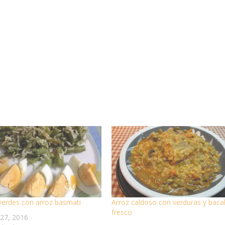
 verdes con arroz basmati
Arroz caldoso con verduras y baca
fresco
27, 2016