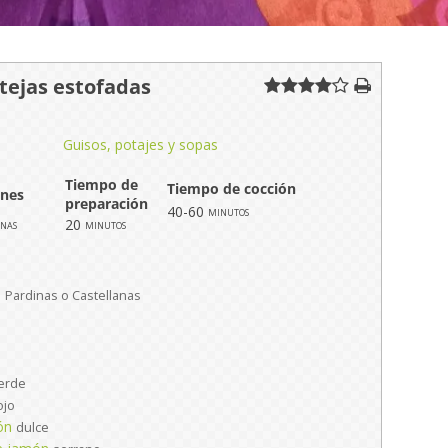
tejas estofadas
Guisos, potajes y sopas
Tiempo de
Tiempo de cocción
ones
preparación
40-60
minutos
20
onas
minutos
s
Pardinas o Castellanas
s
erde
ojo
ón
dulce