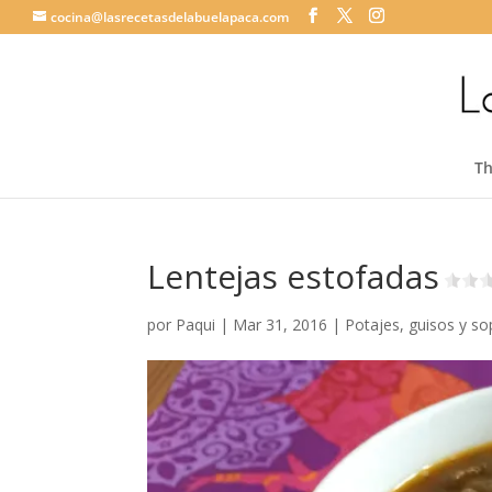
cocina@lasrecetasdelabuelapaca.com
T
Lentejas estofadas
por
Paqui
|
Mar 31, 2016
|
Potajes, guisos y s