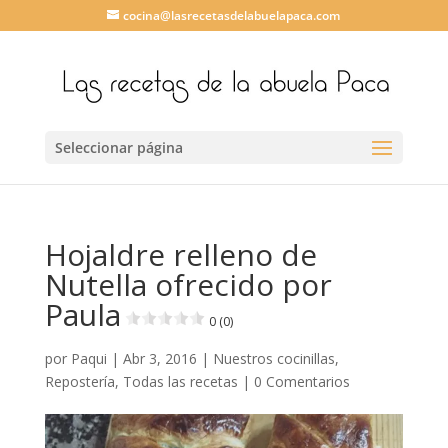
cocina@lasrecetasdelabuelapaca.com
Seleccionar página
Hojaldre relleno de
Nutella ofrecido por
Paula
0 (0)
por
Paqui
|
Abr 3, 2016
|
Nuestros cocinillas
,
Repostería
,
Todas las recetas
|
0 Comentarios