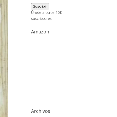
de
Suscribir
correo
Únete a otros 10K
electrónico
suscriptores
Amazon
Archivos