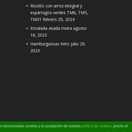
Risotto con arroz integral y
espárragos verdes TM6, TM5,
TM31
febrero 25, 2024
Ensalada asada mixta
agosto
16, 2023
Hamburguesas Keto
julio 29,
2023
las mencionadas cookies y la aceptación de nuestra
política de cookies
, pinche el