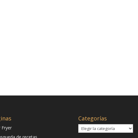
inas
Categorías
Categorías
r Fryer
squeda de recetas