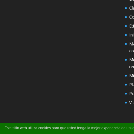
Cl
Co
Et
In
Má
co
Mé
re
Mi
Pl
Po
Ví
Este sitio web utiliza cookies para que usted tenga la mejor experiencia de u
Página creada por Pili Perea