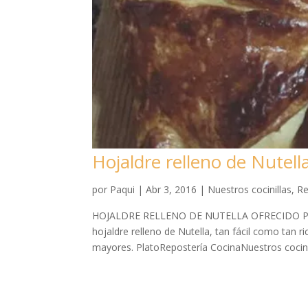
Hojaldre relleno de Nutell
por
Paqui
|
Abr 3, 2016
|
Nuestros cocinillas
,
Re
HOJALDRE RELLENO DE NUTELLA OFRECIDO POR P
hojaldre relleno de Nutella, tan fácil como tan r
mayores. PlatoRepostería CocinaNuestros cocinil