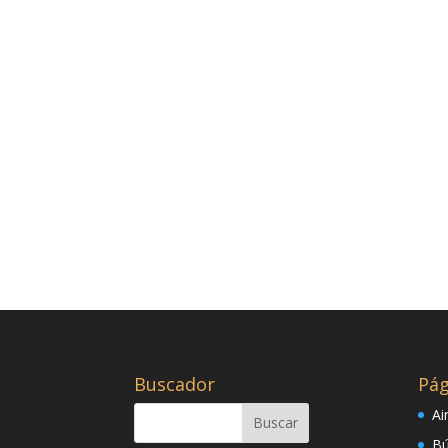
Buscador
Pág
Ai
Bú