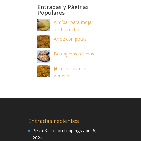
Entradas y Páginas
Populares
Almíbar para mojar
los bizcochos
Arroz con potas
Berenjenas rellenas
Jibia en salsa de
Almería
Entradas recientes
Pizza Keto con toppings
abril 6,
2024