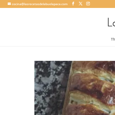
cocina@lasrecetasdelabuelapaca.com
T