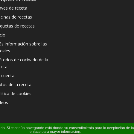
aves de receta
cinas de recetas
iquetas de recetas
icio
s información sobre las
okies
todos de cocinado de la
ceta
 cuenta
atos de la receta
lítica de cookies
deos
suario. Si continúa navegando está dando su consentimiento para la aceptación de 
enlace para mayor información.