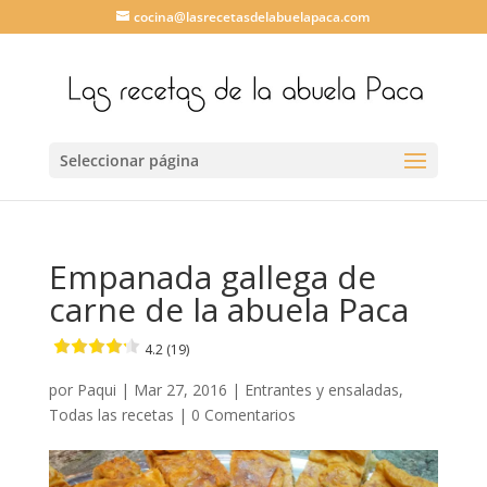
cocina@lasrecetasdelabuelapaca.com
Seleccionar página
Empanada gallega de
carne de la abuela Paca
4.2 (19)
por
Paqui
|
Mar 27, 2016
|
Entrantes y ensaladas
,
Todas las recetas
|
0 Comentarios