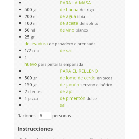
PARA LA MASA
500
de harina
gr
de trigo
200
de agua
ml
tibia
100
de aceite
ml
del sofrito
50
de vino
ml
blanco
25
gr
de levadura
de panadero o prensada
1/2
de sal
cda
1
huevo
para pintar la empanada
PARA EL RELLENO
500
de lomo de cerdo
gr
en tacos
150
de jamón
gr
serrano o ibérico
2
de ajo
dientes
1
de pimentón
pizca
dulce
sal
Raciones:
personas
Instrucciones