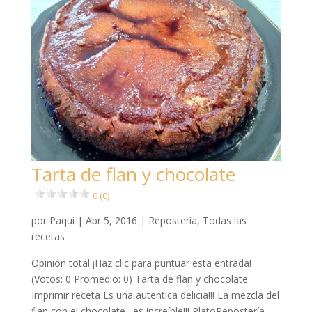
Tarta de flan y chocolate
0 (0)
por
Paqui
|
Abr 5, 2016
|
Repostería
,
Todas las
recetas
Opinión total ¡Haz clic para puntuar esta entrada!
(Votos: 0 Promedio: 0) Tarta de flan y chocolate
Imprimir receta Es una autentica delicia!!! La mezcla del
flan con el chocolate…es increíble!!! PlatoRepostería