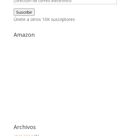
Dirección
de
Suscribir
correo
Únete a otros 10K suscriptores
electrónico
Amazon
Archivos