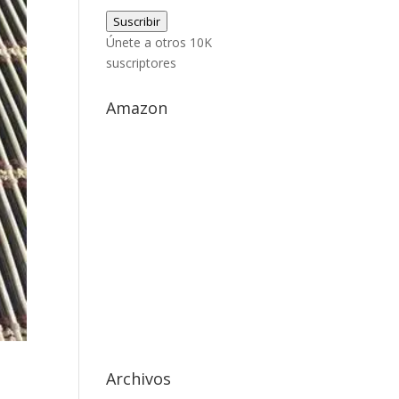
de
Suscribir
correo
Únete a otros 10K
electrónico
suscriptores
Amazon
Archivos