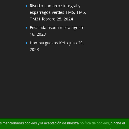
Risotto con arroz integral y
espárragos verdes TM6, TM5,
TM31
febrero 25, 2024
Ensalada asada mixta
agosto
16, 2023
Hamburguesas Keto
julio 29,
2023
las mencionadas cookies y la aceptación de nuestra
política de cookies
, pinche el