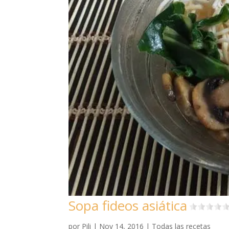
Sopa fideos asiática
por
Pili
|
Nov 14, 2016
|
Todas las recetas