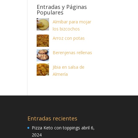
Entradas y Páginas
Populares
Almíbar para mojar
los bizcochos
Arroz con potas
Berenjenas rellenas
Jibia en salsa de
Almería
Entradas recientes
Pizza Keto con toppings
abril 6,
2024