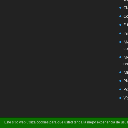
Cl
Co
Et
In
Má
co
Mé
re
Mi
Pl
Po
Ví
Este sitio web utiliza cookies para que usted tenga la mejor experiencia de u
Página creada por Pili Perea