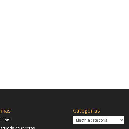
inas
Categorías
Categorías
r Fryer
squeda de recetas