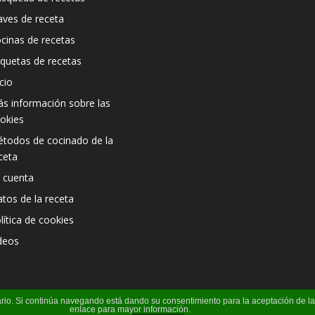
aves de receta
cinas de recetas
iquetas de recetas
icio
s información sobre las
okies
todos de cocinado de la
ceta
 cuenta
atos de la receta
lítica de cookies
deos
suario. Si continúa navegando está dando su consentimiento para la aceptación de 
enlace para mayor información.