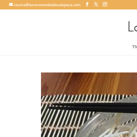
cocina@lasrecetasdelabuelapaca.com
T