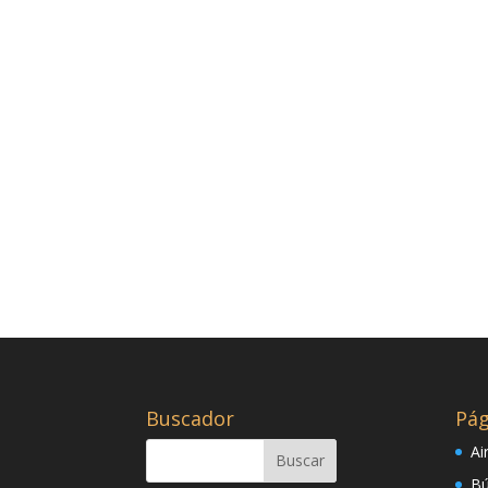
Buscador
Pág
Ai
Bú