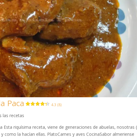
la Paca
4.3 (8)
 las recetas
ta Esta riquísima receta, viene de generaciones de abuelas, nosotras (
l y como la hacían ellas. PlatoCarnes y aves CocinaSabor almeriense