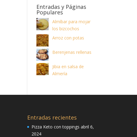
Entradas y Páginas
Populares
Almíbar para mojar
los bizcochos
Arroz con potas
Berenjenas rellenas
Jibia en salsa de
Almería
Entradas recientes
Pizza Keto con toppings
abril 6,
2024