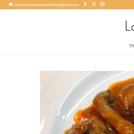
cocina@lasrecetasdelabuelapaca.com
T