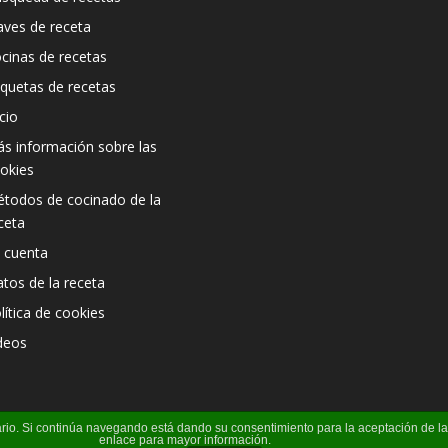
aves de receta
cinas de recetas
iquetas de recetas
icio
s información sobre las
okies
todos de cocinado de la
ceta
 cuenta
atos de la receta
lítica de cookies
deos
suario. Si continúa navegando está dando su consentimiento para la aceptación de 
enlace para mayor información.