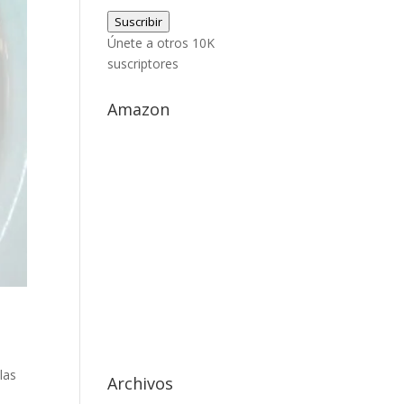
de
Suscribir
correo
Únete a otros 10K
electrónico
suscriptores
Amazon
las
Archivos