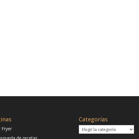
inas
Categorías
Categorías
r Fryer
squeda de recetas