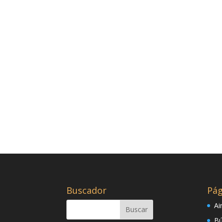
Buscador
Pág
Ai
Bú