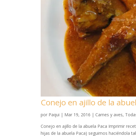
Conejo en ajillo de la abue
por
Paqui
|
Mar 19, 2016
|
Carnes y aves
,
Todas
Conejo en ajillo de la abuela Paca Imprimir rece
hijas de la abuela Paca) seguimos haciéndola ta