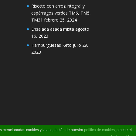
Risotto con arroz integral y
espárragos verdes TM6, TM5,
TM31
febrero 25, 2024
Ensalada asada mixta
agosto
16, 2023
Hamburguesas Keto
julio 29,
2023
las mencionadas cookies y la aceptación de nuestra
política de cookies
, pinche el