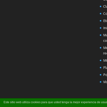
Cl
Co
Et
In
Má
co
Mé
re
Mi
Pl
Po
Ví
Este sitio web utiliza cookies para que usted tenga la mejor experiencia de u
Página creada por Pili Perea