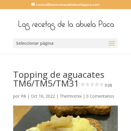
cocina@lasrecetasdelabuelapaca.com
Seleccionar página
Topping de aguacates
TM6/TM5/TM31
0 (0)
por
Pili
|
Oct 16, 2022
|
Thermomix
|
0 Comentarios