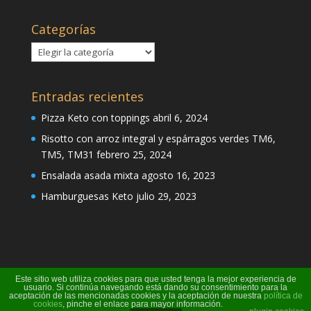
Categorías
Categorías
Entradas recientes
Pizza Keto con toppings
abril 6, 2024
Risotto con arroz integral y espárragos verdes TM6,
TM5, TM31
febrero 25, 2024
Ensalada asada mixta
agosto 16, 2023
Hamburguesas Keto
julio 29, 2023
Este sitio web utiliza cookies para que usted tenga la mejor experiencia de
usuario. Si continúa navegando está dando su consentimiento para la
aceptación de las mencionadas cookies y la aceptación de nuestra
política de
cookies
, pinche el enlace para mayor información.
Página creada por Pili Perea