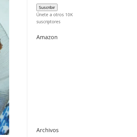
de
Suscribir
correo
Únete a otros 10K
electrónico
suscriptores
Amazon
Archivos