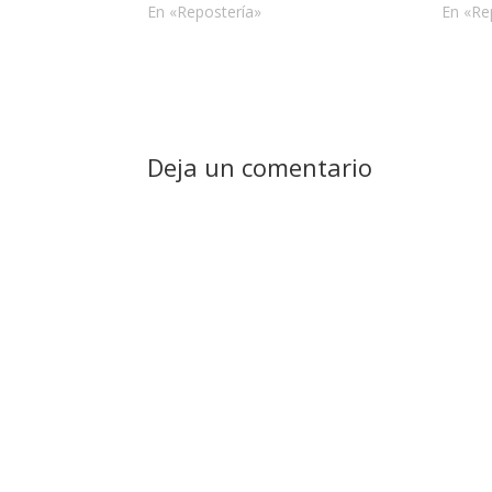
En «Repostería»
En «Re
Deja un comentario