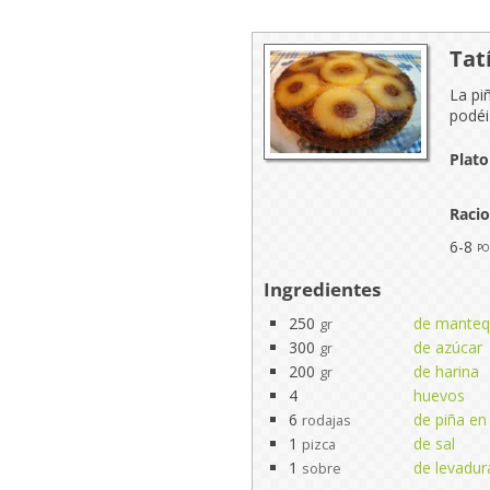
Tat
La pi
podéi
Plato
Raci
6-8
po
Ingredientes
250
de mantequ
gr
300
de azúcar
gr
200
de harina
gr
4
huevos
6
de piña en
rodajas
1
de sal
pizca
1
de levadur
sobre