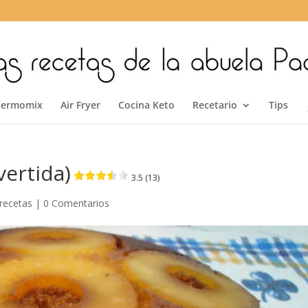
hermomix
Air Fryer
Cocina Keto
Recetario
Tips
vertida)
3.5 (13)
 recetas
|
0 Comentarios