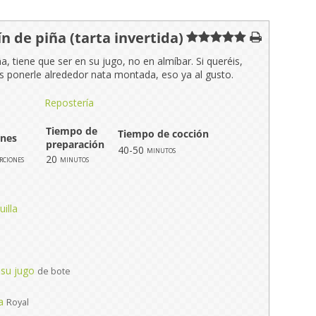
ín de piña (tarta invertida)
ña, tiene que ser en su jugo, no en almíbar. Si queréis,
s ponerle alrededor nata montada, eso ya al gusto.
Repostería
Tiempo de
Tiempo de cocción
ones
preparación
40-50
minutos
20
rciones
minutos
illa
 su jugo
de bote
a
Royal