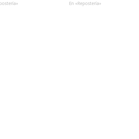
postería»
En «Repostería»