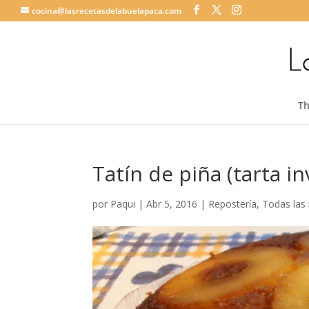
cocina@lasrecetasdelabuelapaca.com
T
Tatín de piña (tarta in
por
Paqui
|
Abr 5, 2016
|
Repostería
,
Todas las