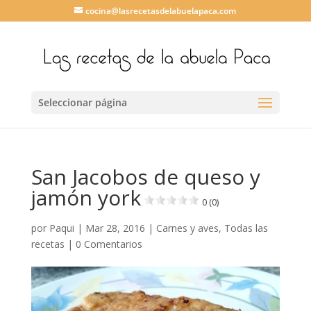
cocina@lasrecetasdelabuelapaca.com
Seleccionar página
San Jacobos de queso y
jamón york
0 (0)
por
Paqui
|
Mar 28, 2016
|
Carnes y aves
,
Todas las
recetas
|
0 Comentarios