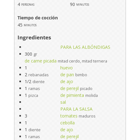
4
90
personas
minutos
Tiempo de cocción
45
minutos
Ingredientes
PARA LAS ALBÓNDIGAS
300
gr
de carne picada
mitad cerdo, mitad ternera
1
huevo
2
de pan
rebanadas
bimbo
1/2
de ajo
diente
1
de perejil
ramas
picado
1
de pimienta
pizca
molida
sal
PARA LA SALSA
3
tomates
maduros
1
cebolla
1
de ajo
diente
1
de perejil
ramas