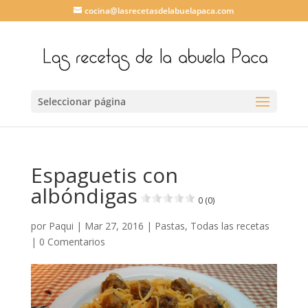
cocina@lasrecetasdelabuelapaca.com
Seleccionar página
Espaguetis con
albóndigas
0 (0)
por
Paqui
|
Mar 27, 2016
|
Pastas
,
Todas las recetas
|
0 Comentarios