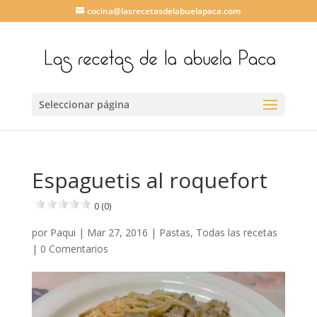
cocina@lasrecetasdelabuelapaca.com
Seleccionar página
Espaguetis al roquefort
0 (0)
por
Paqui
|
Mar 27, 2016
|
Pastas
,
Todas las recetas
|
0 Comentarios