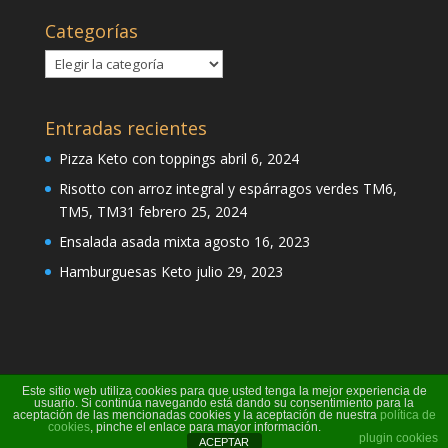
Categorías
Categorías
Entradas recientes
Pizza Keto con toppings
abril 6, 2024
Risotto con arroz integral y espárragos verdes TM6,
TM5, TM31
febrero 25, 2024
Ensalada asada mixta
agosto 16, 2023
Hamburguesas Keto
julio 29, 2023
Este sitio web utiliza cookies para que usted tenga la mejor experiencia de
usuario. Si continúa navegando está dando su consentimiento para la
aceptación de las mencionadas cookies y la aceptación de nuestra
política de
cookies
, pinche el enlace para mayor información.
Página creada por Pili Perea
plugin cookies
ACEPTAR