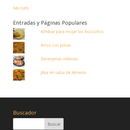
Mis tuits
Entradas y Páginas Populares
Almíbar para mojar los bizcochos
Arroz con potas
Berenjenas rellenas
Jibia en salsa de Almería
Buscador