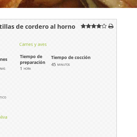
tillas de cordero al horno
Carnes y aves
Tiempo de
Tiempo de cocción
ones
preparación
45
minutos
1
onas
hora
o
anco
liva