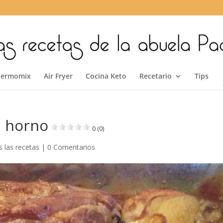
hermomix
Air Fryer
Cocina Keto
Recetario
Tips
l horno
0 (0)
 las recetas
|
0 Comentarios