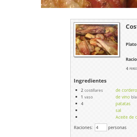
Cos
Plato
Raci
4
pers
Ingredientes
2
de corder
costillares
1
de vino
vaso
bl
4
patatas
sal
Aceite de o
Raciones:
personas