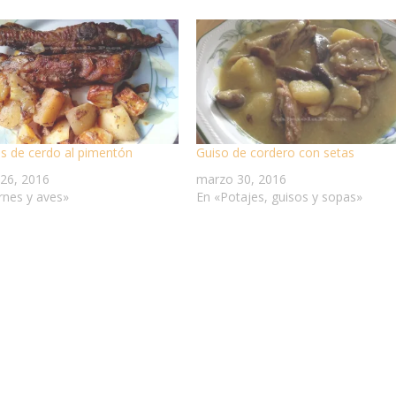
as de cerdo al pimentón
Guiso de cordero con setas
26, 2016
marzo 30, 2016
rnes y aves»
En «Potajes, guisos y sopas»