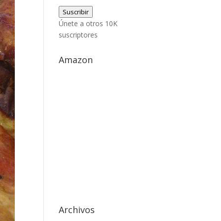
de
Suscribir
correo
Únete a otros 10K
electrónico
suscriptores
Amazon
Archivos