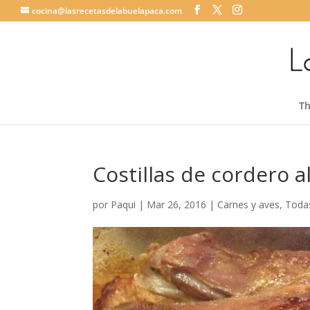
cocina@lasrecetasdelabuelapaca.com
T
Costillas de cordero a
por
Paqui
|
Mar 26, 2016
|
Carnes y aves
,
Todas