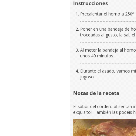
Instrucciones
Precalentar el horno a 250º
Poner en una bandeja de horn
troceadas al gusto, la sal, e
Al meter la bandeja al horn
unos 40 minutos.
Durante el asado, vamos mir
jugoso.
Notas de la receta
El sabor del cordero al ser tan 
exquisito!! También las podéis h