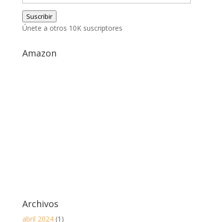
de
Suscribir
correo
Únete a otros 10K suscriptores
electrónico
Amazon
Archivos
abril 2024
(1)