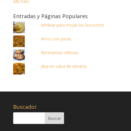
Mis tuits
Entradas y Páginas Populares
Almíbar para mojar los bizcochos
Arroz con potas
Berenjenas rellenas
Jibia en salsa de Almería
Buscador