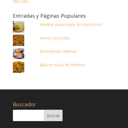
Mis tuits
Entradas y Páginas Populares
Almíbar para mojar los bizcochos
Arroz con potas
Berenjenas rellenas
Jibia en salsa de Almería
Buscador