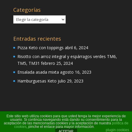
Categorías
Categorías
Entradas recientes
Pizza Keto con toppings
abril 6, 2024
Risotto con arroz integral y espárragos verdes TM6,
TM5, TM31
febrero 25, 2024
Ensalada asada mixta
agosto 16, 2023
Hamburguesas Keto
julio 29, 2023
Este sitio web utiliza cookies para que usted tenga la mejor experiencia de
usuario. Si continúa navegando está dando su consentimiento para la
aceptación de las mencionadas cookies y la aceptación de nuestra
política de
cookies
, pinche el enlace para mayor información.
Página creada por Pili Perea
plugin cookies
ACEPTAR