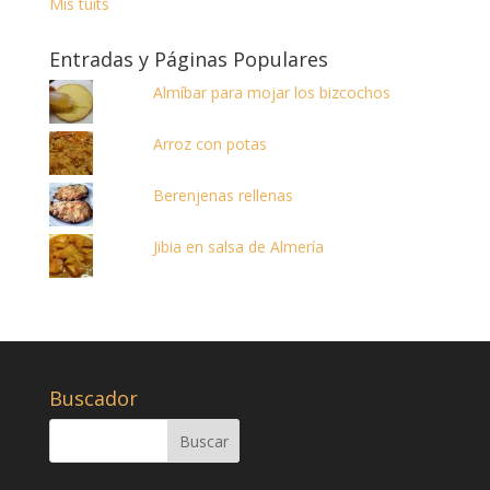
Mis tuits
Entradas y Páginas Populares
Almíbar para mojar los bizcochos
Arroz con potas
Berenjenas rellenas
Jibia en salsa de Almería
Buscador