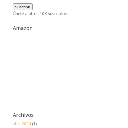
de
Suscribir
correo
Únete a otros 10K suscriptores
electrónico
Amazon
Archivos
abril 2024
(1)