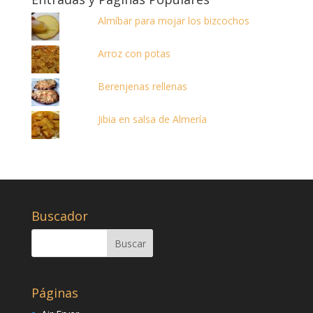
Almíbar para mojar los bizcochos
Arroz con potas
Berenjenas rellenas
Jibia en salsa de Almería
Buscador
Páginas