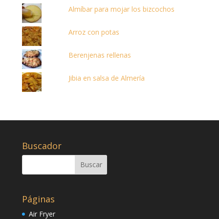
Almíbar para mojar los bizcochos
Arroz con potas
Berenjenas rellenas
Jibia en salsa de Almería
Buscador
Páginas
Air Fryer