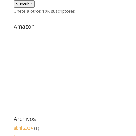
Suscribir
correo
Únete a otros 10K suscriptores
electrónico
Amazon
Archivos
abril 2024
(1)