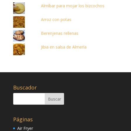
Almíbar para mojar los bizcochos
Arroz con potas
Berenjenas rellenas
Jibia en salsa de Almería
Buscador
Páginas
Air Fryer