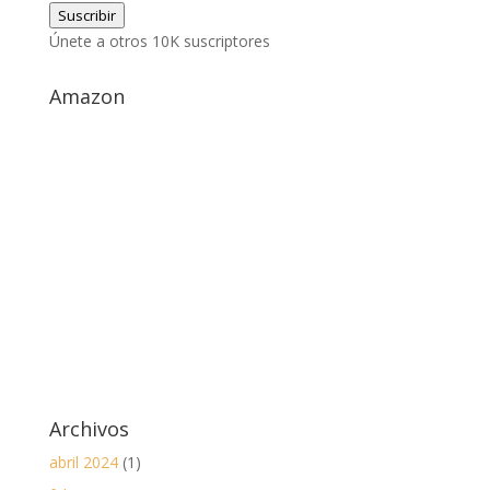
Suscribir
correo
Únete a otros 10K suscriptores
electrónico
Amazon
Archivos
abril 2024
(1)