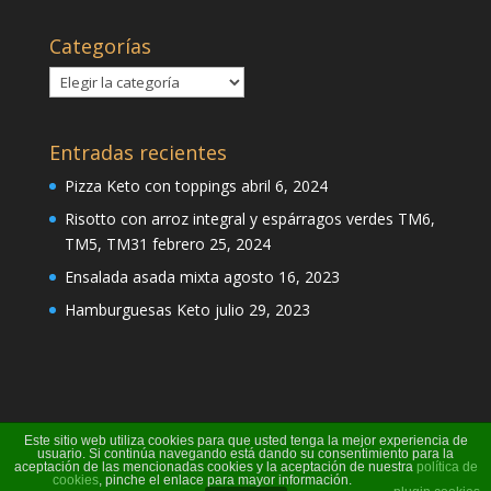
Categorías
Categorías
Entradas recientes
Pizza Keto con toppings
abril 6, 2024
Risotto con arroz integral y espárragos verdes TM6,
TM5, TM31
febrero 25, 2024
Ensalada asada mixta
agosto 16, 2023
Hamburguesas Keto
julio 29, 2023
Este sitio web utiliza cookies para que usted tenga la mejor experiencia de
usuario. Si continúa navegando está dando su consentimiento para la
aceptación de las mencionadas cookies y la aceptación de nuestra
política de
cookies
, pinche el enlace para mayor información.
Página creada por Pili Perea