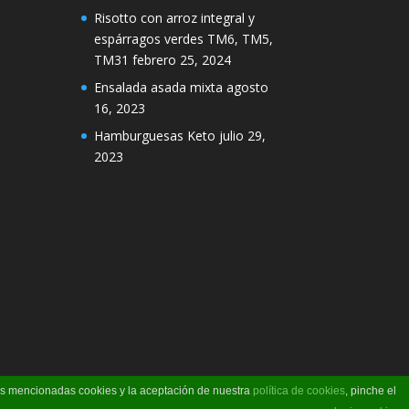
Risotto con arroz integral y
espárragos verdes TM6, TM5,
TM31
febrero 25, 2024
Ensalada asada mixta
agosto
16, 2023
Hamburguesas Keto
julio 29,
2023
las mencionadas cookies y la aceptación de nuestra
política de cookies
, pinche el