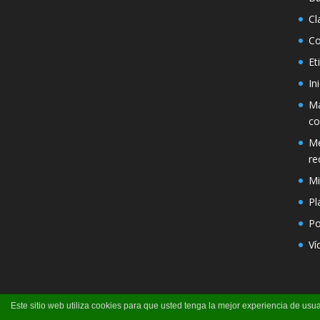
Cl
Co
Et
In
Má
co
Mé
re
Mi
Pl
Po
Ví
Este sitio web utiliza cookies para que usted tenga la mejor experiencia de u
Página creada por Pili Perea