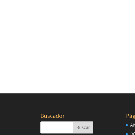
Buscador
Pág
Ai
Bú