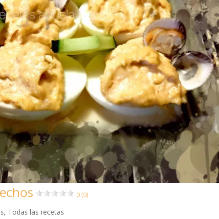
rechos
0 (0)
as
,
Todas las recetas