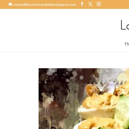
cocina@lasrecetasdelabuelapaca.com
T