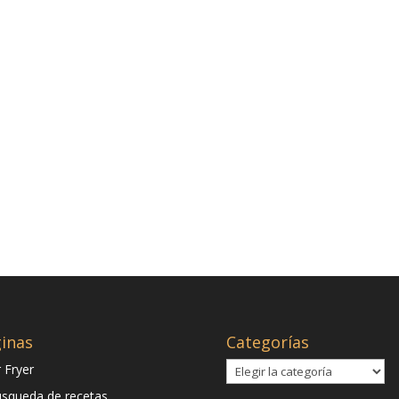
inas
Categorías
Categorías
r Fryer
squeda de recetas