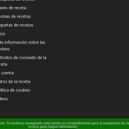
aves de receta
cinas de recetas
iquetas de recetas
icio
s información sobre las
okies
todos de cocinado de la
ceta
 cuenta
atos de la receta
lítica de cookies
deos
suario. Si continúa navegando está dando su consentimiento para la aceptación de 
enlace para mayor información.