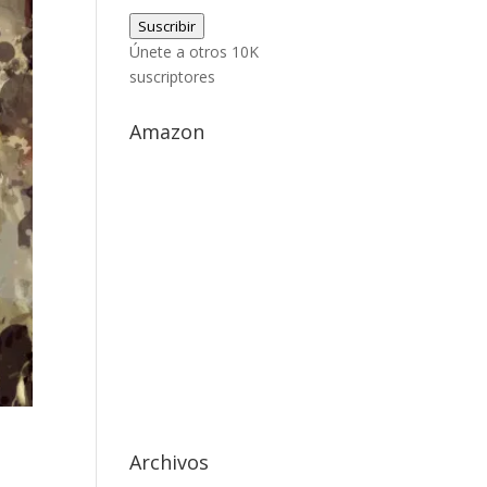
de
Suscribir
correo
Únete a otros 10K
electrónico
suscriptores
Amazon
Archivos