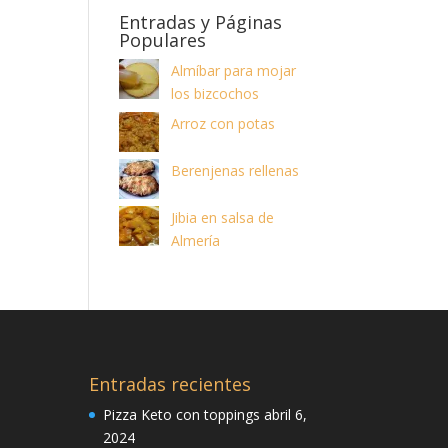
Entradas y Páginas
Populares
Almíbar para mojar
los bizcochos
Arroz con potas
Berenjenas rellenas
Jibia en salsa de
Almería
Entradas recientes
Pizza Keto con toppings
abril 6,
2024