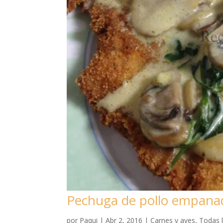
Pechuga de pollo empanad
por
Paqui
|
Abr 2, 2016
|
Carnes y aves
,
Todas l