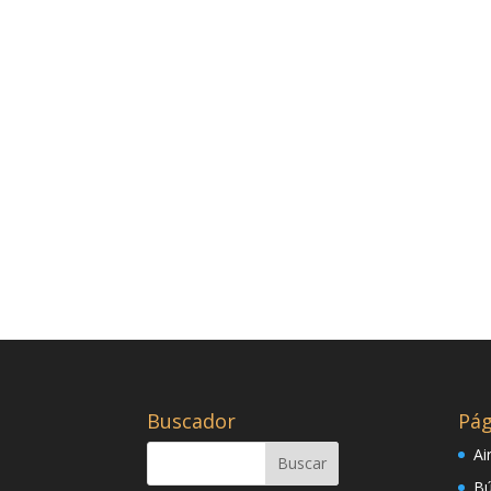
Buscador
Pág
Ai
Bú