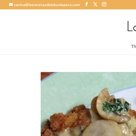
cocina@lasrecetasdelabuelapaca.com
T