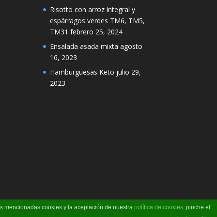
Risotto con arroz integral y
espárragos verdes TM6, TM5,
TM31
febrero 25, 2024
Ensalada asada mixta
agosto
16, 2023
Hamburguesas Keto
julio 29,
2023
las mencionadas cookies y la aceptación de nuestra
política de cookies
, pinche el