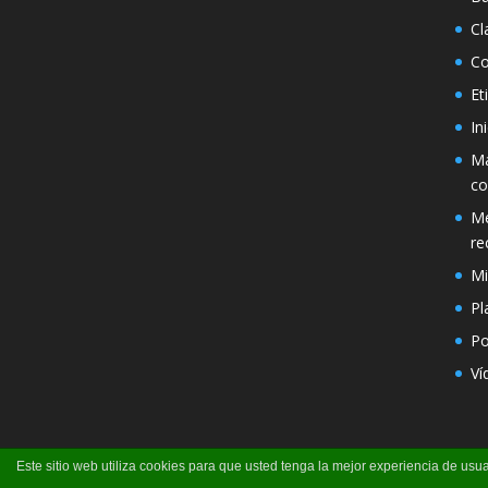
Cl
Co
Et
In
Má
co
Mé
re
Mi
Pl
Po
Ví
Este sitio web utiliza cookies para que usted tenga la mejor experiencia de u
Página creada por Pili Perea