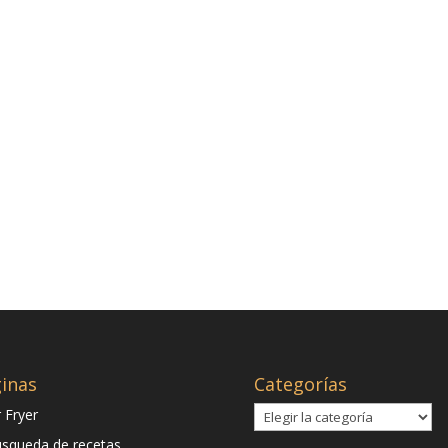
inas
Categorías
Categorías
r Fryer
squeda de recetas