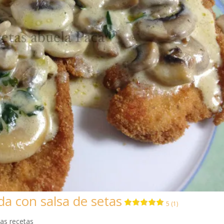
a con salsa de setas
5 (1)
as recetas