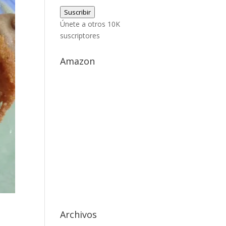
de
Suscribir
correo
Únete a otros 10K
electrónico
suscriptores
Amazon
Archivos