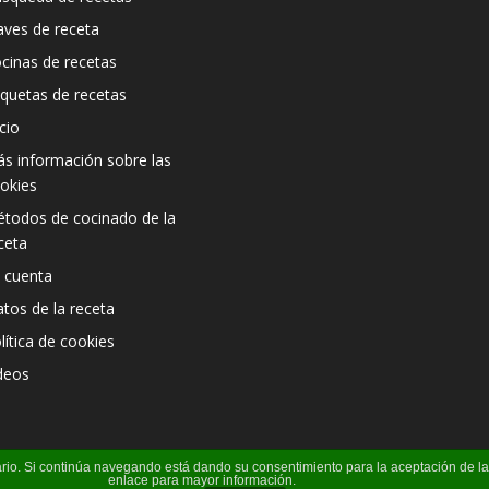
aves de receta
cinas de recetas
iquetas de recetas
icio
s información sobre las
okies
todos de cocinado de la
ceta
 cuenta
atos de la receta
lítica de cookies
deos
suario. Si continúa navegando está dando su consentimiento para la aceptación de 
enlace para mayor información.