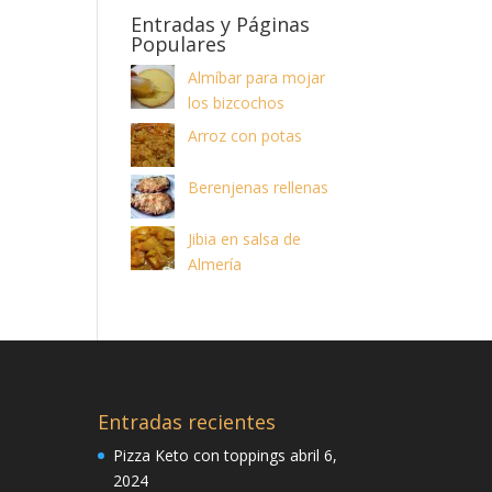
Entradas y Páginas
Populares
Almíbar para mojar
los bizcochos
Arroz con potas
Berenjenas rellenas
Jibia en salsa de
Almería
Entradas recientes
Pizza Keto con toppings
abril 6,
2024