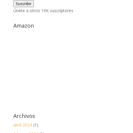
Suscribir
correo
Únete a otros 10K suscriptores
electrónico
Amazon
Archivos
abril 2024
(1)