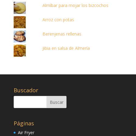
Almíbar para mojar los bizcochos
Arroz con potas
Berenjenas rellenas
Jibia en salsa de Almería
Buscador
Páginas
Air Fryer