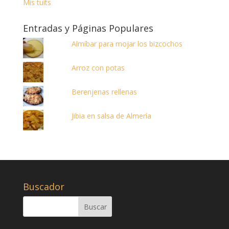
Mis tuits
Entradas y Páginas Populares
Almíbar para mojar los bizcochos
Arroz con potas
Berenjenas rellenas
Jibia en salsa de Almería
Buscador