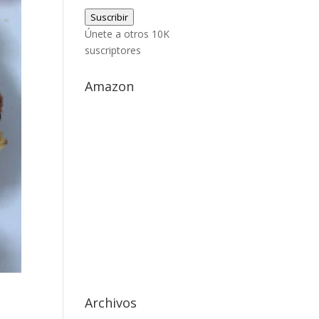
de
Suscribir
correo
Únete a otros 10K
electrónico
suscriptores
Amazon
Archivos