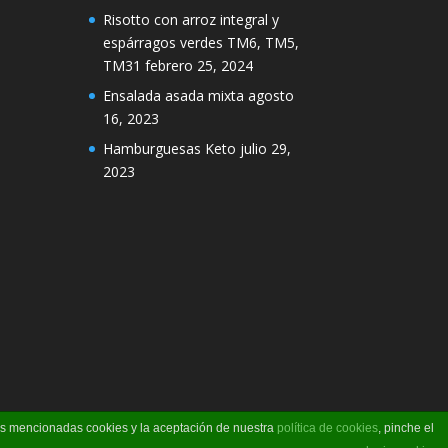
Risotto con arroz integral y
espárragos verdes TM6, TM5,
TM31
febrero 25, 2024
Ensalada asada mixta
agosto
16, 2023
Hamburguesas Keto
julio 29,
2023
las mencionadas cookies y la aceptación de nuestra
política de cookies
, pinche el