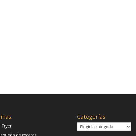
inas
Categorías
Categorías
r Fryer
squeda de recetas