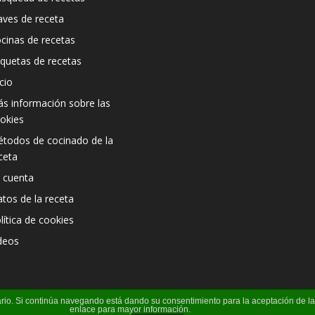
aves de receta
cinas de recetas
iquetas de recetas
icio
s información sobre las
okies
todos de cocinado de la
ceta
 cuenta
atos de la receta
lítica de cookies
deos
suario. Si continúa navegando está dando su consentimiento para la aceptación de 
enlace para mayor información.