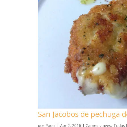
San Jacobos de pechuga d
por
Paqui
|
Abr 2, 2016
|
Carnes y aves
,
Todas l