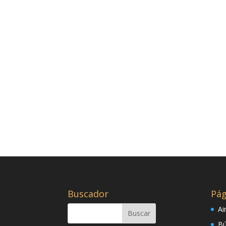
Buscador
Pág
Ai
Bú