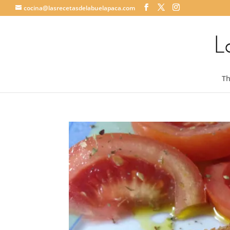
cocina@lasrecetasdelabuelapaca.com
T