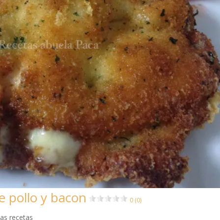
e pollo y bacon
0 (0)
as recetas