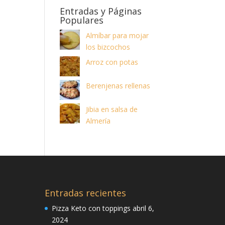
Entradas y Páginas
Populares
Almíbar para mojar
los bizcochos
Arroz con potas
Berenjenas rellenas
Jibia en salsa de
Almería
Entradas recientes
Pizza Keto con toppings
abril 6,
2024