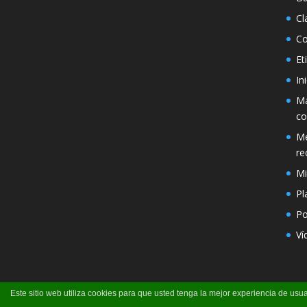
Cl
Co
Et
In
Má
co
Mé
re
Mi
Pl
Po
Ví
Este sitio web utiliza cookies para que usted tenga la mejor experiencia de u
Página creada por Pili Perea