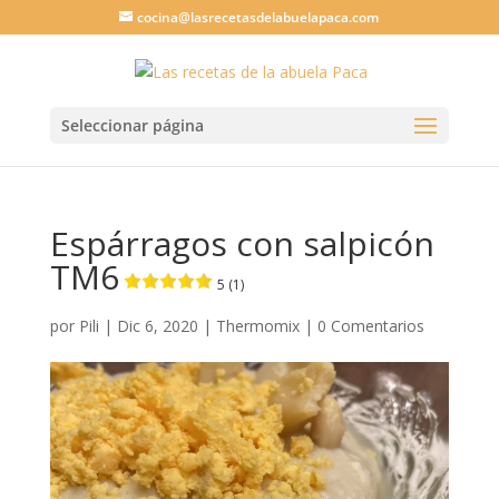
cocina@lasrecetasdelabuelapaca.com
Seleccionar página
Espárragos con salpicón
TM6
5 (1)
por
Pili
|
Dic 6, 2020
|
Thermomix
|
0 Comentarios