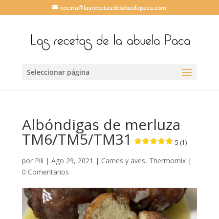
cocina@lasrecetasdelabuelapaca.com
Seleccionar página
Albóndigas de merluza
TM6/TM5/TM31
5 (1)
por
Pili
|
Ago 29, 2021
|
Carnes y aves
,
Thermomix
|
0 Comentarios