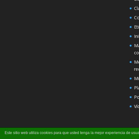
Cl
Co
Et
In
Má
co
Mé
re
Mi
Pl
Po
Ví
Este sitio web utiliza cookies para que usted tenga la mejor experiencia de u
Página creada por Pili Perea