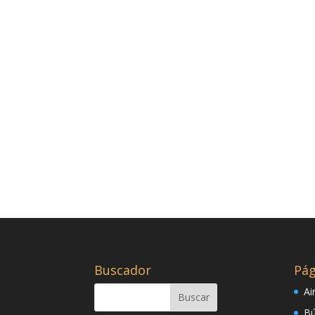
Buscador
Pág
Ai
Bú