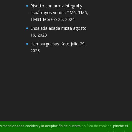
Risotto con arroz integral y
espárragos verdes TM6, TM5,
TM31
febrero 25, 2024
Ensalada asada mixta
agosto
16, 2023
Hamburguesas Keto
julio 29,
2023
las mencionadas cookies y la aceptación de nuestra
política de cookies
, pinche el