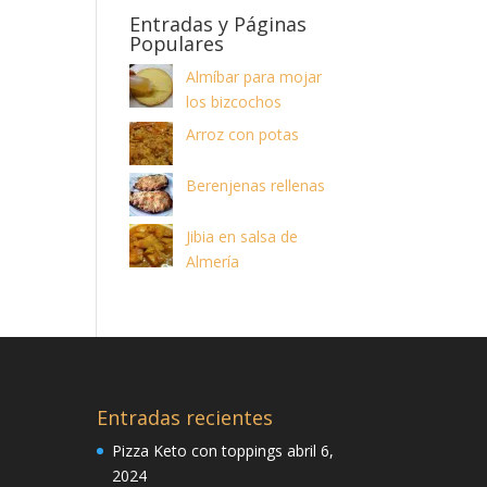
Entradas y Páginas
Populares
Almíbar para mojar
los bizcochos
Arroz con potas
Berenjenas rellenas
Jibia en salsa de
Almería
Entradas recientes
Pizza Keto con toppings
abril 6,
2024