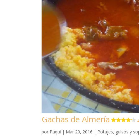
Gachas de Almería
4
por
Paqui
|
Mar 20, 2016
|
Potajes, guisos y s