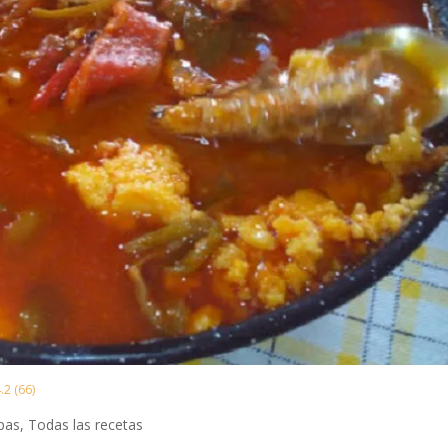
.2 (66)
opas
,
Todas las recetas