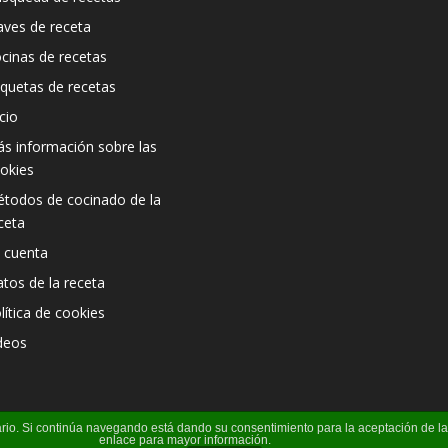
aves de receta
cinas de recetas
iquetas de recetas
icio
s información sobre las
okies
todos de cocinado de la
ceta
 cuenta
atos de la receta
lítica de cookies
deos
suario. Si continúa navegando está dando su consentimiento para la aceptación de 
enlace para mayor información.