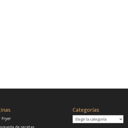
inas
Categorías
Categorías
r Fryer
squeda de recetas