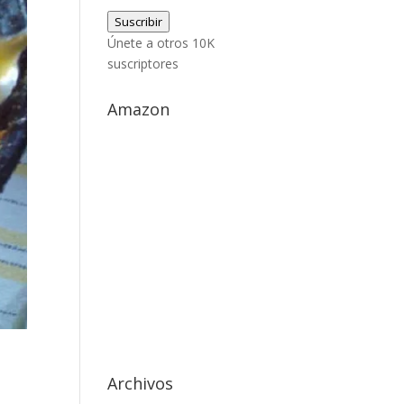
de
Suscribir
correo
Únete a otros 10K
electrónico
suscriptores
Amazon
Archivos