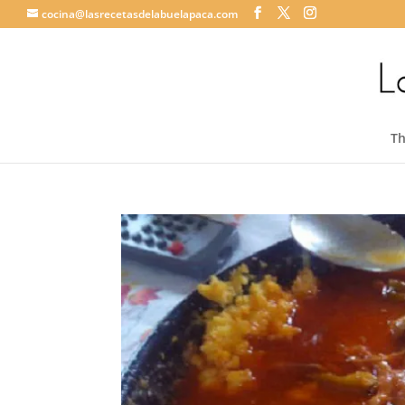
cocina@lasrecetasdelabuelapaca.com
T