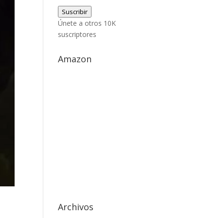
de
Suscribir
correo
Únete a otros 10K
electrónico
suscriptores
Amazon
Archivos