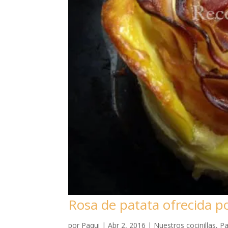
Rosa de patata ofrecida p
por
Paqui
|
Abr 2, 2016
|
Nuestros cocinillas
,
Pa