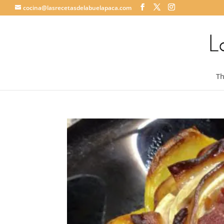
cocina@lasrecetasdelabuelapaca.com
T