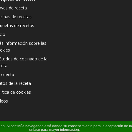
aves de receta
cinas de recetas
iquetas de recetas
icio
s información sobre las
okies
todos de cocinado de la
ceta
 cuenta
atos de la receta
lítica de cookies
deos
suario. Si continúa navegando está dando su consentimiento para la aceptación de 
enlace para mayor información.