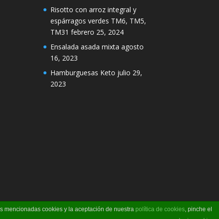
Risotto con arroz integral y
espárragos verdes TM6, TM5,
TM31
febrero 25, 2024
Ensalada asada mixta
agosto
16, 2023
Hamburguesas Keto
julio 29,
2023
las mencionadas cookies y la aceptación de nuestra
política de cookies
, pinche el