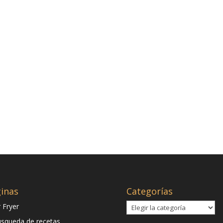
inas
Categorías
Categorías
r Fryer
squeda de recetas