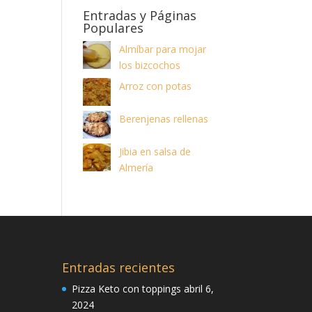
Entradas y Páginas
Populares
Almíbar para mojar
los bizcochos
Arroz con potas
Berenjenas rellenas
Jibia en salsa de
Almería
Entradas recientes
Pizza Keto con toppings
abril 6,
2024