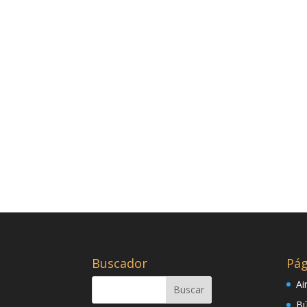
Buscador
Pág
Ai
Bú