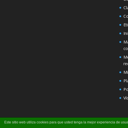
Cl
Co
Et
In
Má
co
Mé
re
Mi
Pl
Po
Ví
Este sitio web utiliza cookies para que usted tenga la mejor experiencia de u
Página creada por Pili Perea