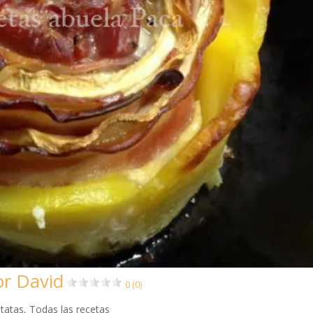
or David
0 (0)
tatas
,
Todas las recetas